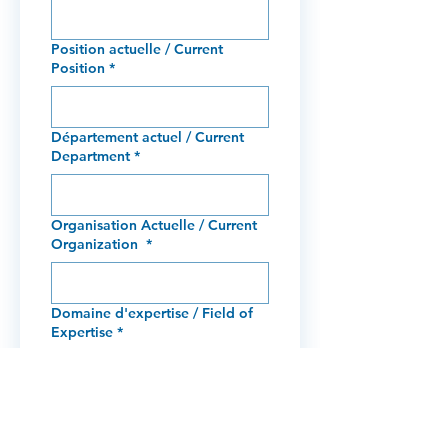
Position actuelle / Current
Position
*
Département actuel / Current
Department
*
Organisation Actuelle / Current
Organization
*
Domaine d'expertise / Field of
Expertise
*
Numéro de téléphone (à joindre
avant/pendant l'événement en
cas de problème) / Phone